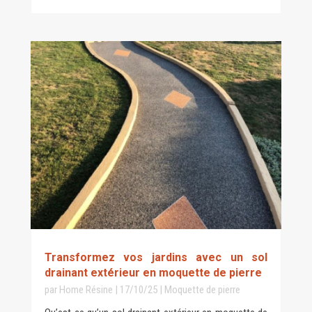
Transformez vos jardins avec un sol
drainant extérieur en moquette de pierre
par
Home Résine
|
17/10/25
|
Moquette de pierre