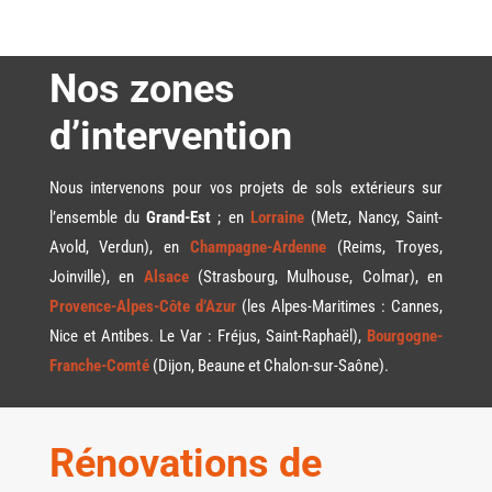
Nos zones
d’intervention
Nous intervenons pour vos projets de sols extérieurs sur
l’ensemble du
Grand-Est
; en
Lorraine
(Metz, Nancy, Saint-
Avold, Verdun
), en
Champagne-Ardenne
(Reims, Troyes,
Joinville), en
Alsace
(Strasbourg, Mulhouse, Colmar), en
Provence-Alpes-Côte d’Azur
(les Alpes-Maritimes : Cannes,
Nice et Antibes. Le Var : Fréjus, Saint-Raphaël),
Bourgogne-
Franche-Comté
(Dijon, Beaune et Chalon-sur-Saône)
.
Rénovations de