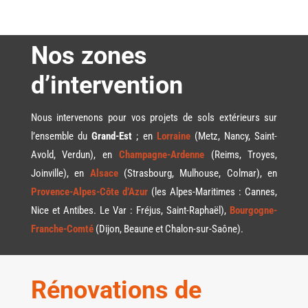
Nos zones
d’intervention
Nous intervenons pour vos projets de sols extérieurs sur
l’ensemble du
Grand-Est
; en
Lorraine
(Metz, Nancy, Saint-
Avold, Verdun
), en
Champagne-Ardenne
(Reims, Troyes,
Joinville), en
Alsace
(Strasbourg, Mulhouse, Colmar), en
Provence-Alpes-Côte d’Azur
(les Alpes-Maritimes : Cannes,
Nice et Antibes. Le Var : Fréjus, Saint-Raphaël),
Bourgogne-
Franche-Comté
(Dijon, Beaune et Chalon-sur-Saône)
.
Rénovations de