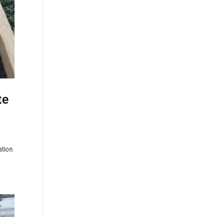
te
ation