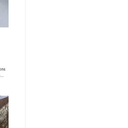
ions
...