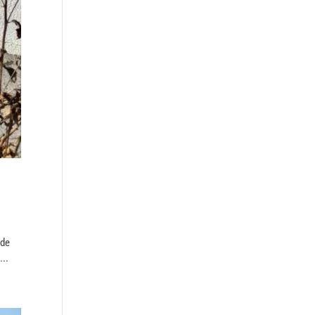
 de
...